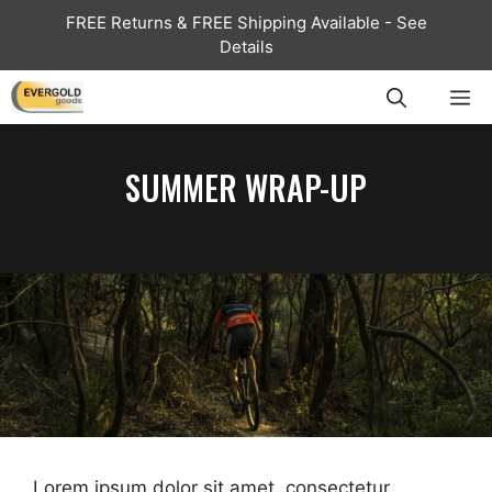
Skip
FREE Returns & FREE Shipping Available - See
to
Details
content
ME
SUMMER WRAP-UP
Lorem ipsum dolor sit amet, consectetur